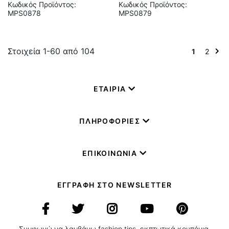
Κωδικός Προϊόντος:
Κωδικός Προϊόντος:
MPS0878
MPS0879
Στοιχεία
1
-
60
από
104
Διαβάζετε
Σελίδα
Σελίδα
Σελί
Επό
1
2
αυτή
τη
στιγμή
ΕΤΑΙΡΙΑ
τη
σελίδα
ΠΛΗΡΟΦΟΡΙΕΣ
ΕΠΙΚΟΙΝΩΝΙΑ
ΕΓΓΡΑΦΗ ΣΤΟ NEWSLETTER
Συμφωνώ να λαμβάνω fashion tips, εκπτωτικά κουπόνια,