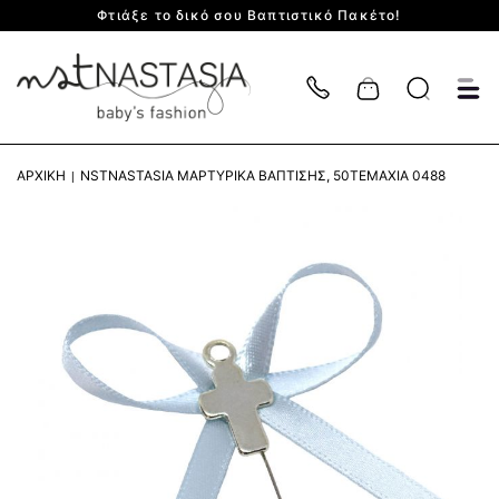
Φτιάξε το δικό σου Βαπτιστικό Πακέτο!
Cart
ΑΡΧΙΚΉ
NSTNASTASIA ΜΑΡΤΥΡΙΚΆ ΒΆΠΤΙΣΗΣ, 50ΤΕΜΆΧΙΑ 0488