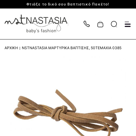
Φτιάξε το δικό σου Βαπτιστικό Πακέτο!
Cart
ΑΡΧΙΚΉ
NSTNASTASIA ΜΑΡΤΥΡΙΚΆ ΒΆΠΤΙΣΗΣ, 50ΤΕΜΆΧΙΑ 0385