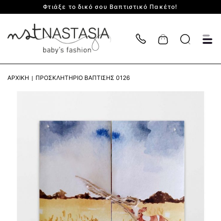
Φτιάξε το δικό σου Βαπτιστικό Πακέτο!
Cart
ΑΡΧΙΚΉ
ΠΡΟΣΚΛΗΤΉΡΙΟ ΒΆΠΤΙΣΗΣ 0126