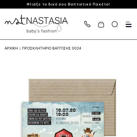
Φτιάξε το δικό σου Βαπτιστικό Πακέτο!
Cart
ΑΡΧΙΚΉ
ΠΡΟΣΚΛΗΤΉΡΙΟ ΒΆΠΤΙΣΗΣ 0024