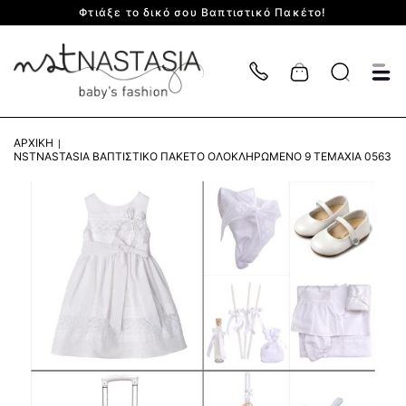
Φτιάξε το δικό σου Βαπτιστικό Πακέτο!
Cart
ΑΡΧΙΚΉ
NSTNASTASIA ΒΑΠΤΙΣΤΙΚΌ ΠΑΚΈΤΟ ΟΛΟΚΛΗΡΩΜΈΝΟ 9 ΤΕΜΆΧΙΑ 0563