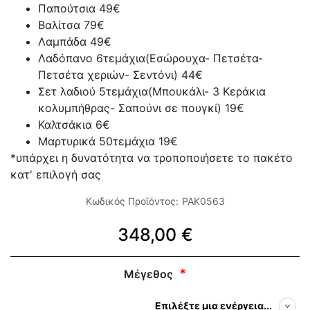
Παπούτσια 49€
Βαλίτσα 79€
Λαμπάδα 49€
Λαδόπανο 6τεμάχια(Εσώρουχα- Πετσέτα-
Πετσέτα χεριών- Σεντόνι) 44€
Σετ λαδιού 5τεμάχια(Μπουκάλι- 3 Κεράκια
κολυμπήθρας- Σαπούνι σε πουγκί) 19€
Καλτσάκια 6€
Μαρτυρικά 50τεμάχια 19€
*υπάρχει η δυνατότητα να τροποποιήσετε το πακέτο
κατ' επιλογή σας
Κωδικός Προϊόντος:
PAK0563
348,00 €
Μέγεθος
Επιλέξτε μια ενέργεια...