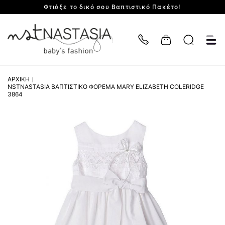
Φτιάξε το δικό σου Βαπτιστικό Πακέτο!
Cart
ΑΡΧΙΚΉ
NSTNASTASIA ΒΑΠΤΙΣΤΙΚΌ ΦΌΡΕΜΑ MARY ELIZABETH COLERIDGE
3864