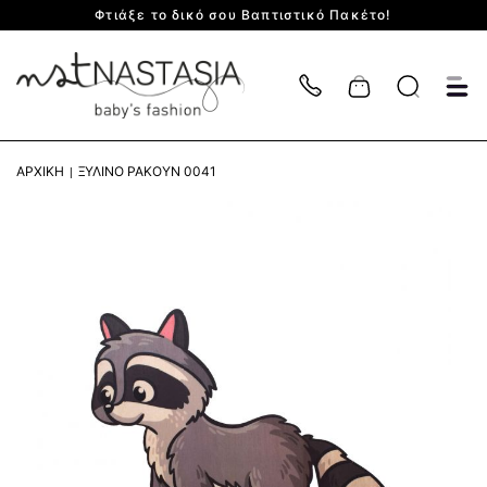
Φτιάξε το δικό σου Βαπτιστικό Πακέτο!
Cart
ΑΡΧΙΚΉ
ΞΎΛΙΝΟ ΡΑΚΟΎΝ 0041