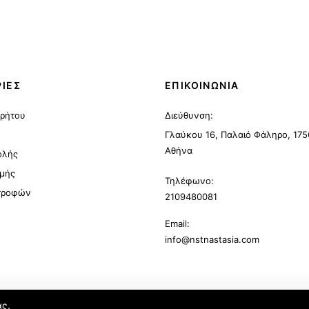
ΙΕΣ
ΕΠΙΚΟΙΝΩΝΙΑ
ρρήτου
Διεύθυνση:
Γλαύκου 16, Παλαιό Φάληρο, 175
Αθήνα
ολής
μής
Τηλέφωνο:
στροφών
2109480081
Email:
info@nstnastasia.com
ας.