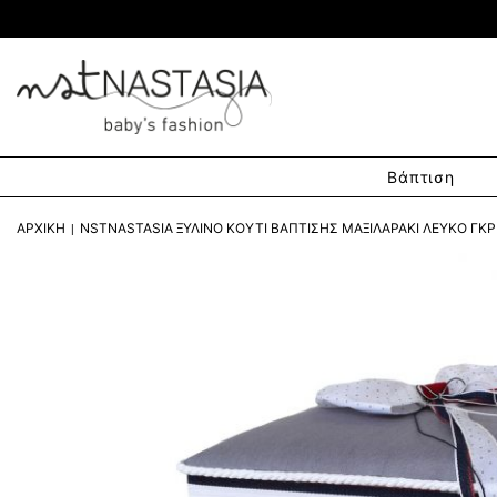
Βάπτιση
ΑΡΧΙΚΉ
NSTNASTASIA ΞΎΛΙΝΟ ΚΟΥΤΊ ΒΆΠΤΙΣΗΣ ΜΑΞΙΛΑΡΆΚΙ ΛΕΥΚΌ ΓΚΡ