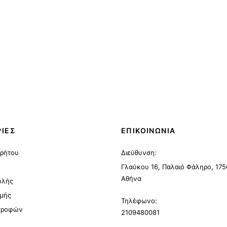
ΙΕΣ
ΕΠΙΚΟΙΝΩΝΙΑ
ρρήτου
Διεύθυνση:
Γλαύκου 16, Παλαιό Φάληρο, 175
Αθήνα
ολής
μής
Τηλέφωνο:
στροφών
2109480081