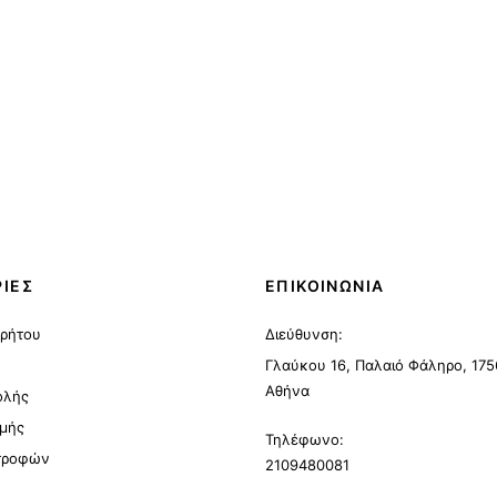
ΙΕΣ
ΕΠΙΚΟΙΝΩΝΙΑ
ρρήτου
Διεύθυνση:
Γλαύκου 16, Παλαιό Φάληρο, 175
Αθήνα
ολής
μής
Τηλέφωνο:
στροφών
2109480081