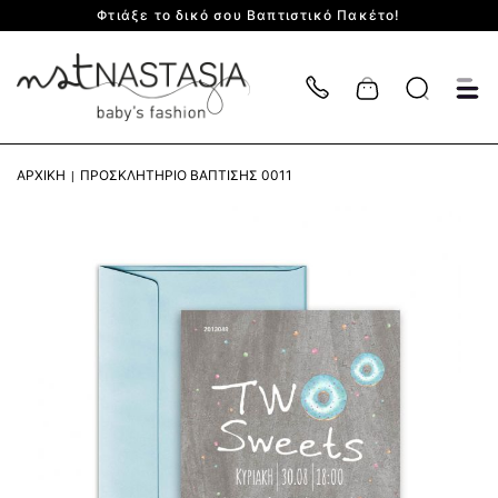
Φτιάξε το δικό σου Βαπτιστικό Πακέτο!
Cart
ΑΡΧΙΚΉ
ΠΡΟΣΚΛΗΤΉΡΙΟ ΒΆΠΤΙΣΗΣ 0011