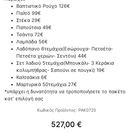
Βαπτιστικό Ρούχο 126€
Παλτό 99€
Στέκα 29€
Παπούτσια 49€
Τσάντα 72€
Λαμπάδα 56€
Λαδόπανο 6τεμάχια(Εσώρουχα- Πετσέτα-
Πετσέτα χεριών- Σεντόνι) 44€
Σετ λαδιού 5τεμάχια(Μπουκάλι- 3 Κεράκια
κολυμπήθρας- Σαπούνι σε πουγκί) 19€
Καλτσάκια 6€
Μαρτυρικά 50τεμάχια 27€
*υπάρχει η δυνατότητα να τροποποιήσετε το πακέτο
κατ' επιλογή σας
Κωδικός Προϊόντος:
PAK0725
527,00 €