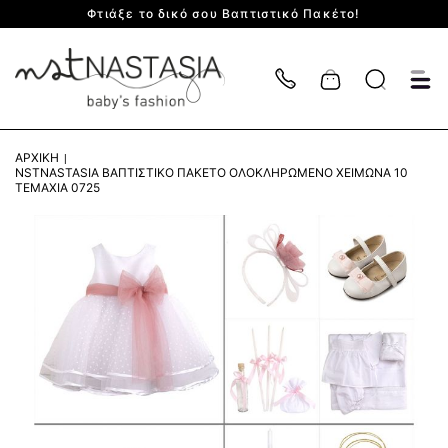
Φτιάξε το δικό σου Βαπτιστικό Πακέτο!
Cart
ΑΡΧΙΚΉ
NSTNASTASIA ΒΑΠΤΙΣΤΙΚΌ ΠΑΚΈΤΟ ΟΛΟΚΛΗΡΩΜΈΝΟ ΧΕΙΜΏΝΑ 10
ΤΕΜΆΧΙΑ 0725