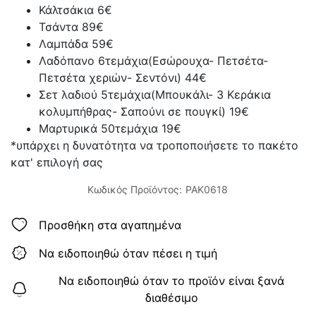
Κάλτσάκια 6€
Τσάντα 89€
Λαμπάδα 59€
Λαδόπανο 6τεμάχια(Εσώρουχα- Πετσέτα-
Πετσέτα χεριών- Σεντόνι) 44€
Σετ λαδιού 5τεμάχια(Μπουκάλι- 3 Κεράκια
κολυμπήθρας- Σαπούνι σε πουγκί) 19€
Μαρτυρικά 50τεμάχια 19€
*υπάρχει η δυνατότητα να τροποποιήσετε το πακέτο
κατ' επιλογή σας
Κωδικός Προϊόντος:
PAK0618
Προσθήκη στα αγαπημένα
Να ειδοποιηθώ όταν πέσει η τιμή
Να ειδοποιηθώ όταν το προϊόν είναι ξανά
διαθέσιμο