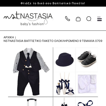
Φτιάξε το δικό σου Βαπτιστικό Πακέτο!
Cart
ΑΡΧΙΚΉ
NSTNASTASIA ΒΑΠΤΙΣΤΙΚΌ ΠΑΚΈΤΟ ΟΛΟΚΛΗΡΩΜΈΝΟ 9 ΤΕΜΆΧΙΑ 0709