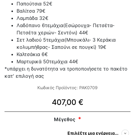
Παπούτσια 52€
Βαλίτσα 79€
Λαμπάδα 32€
Λαδόπανο 6τεμάχια(Εσώρουχα- Πετσέτα-
Πετσέτα χεριών- Σεντόνι) 44€
Σετ λαδιού 5τεμάχια(Μπουκάλι- 3 Κεράκια
κολυμπήθρας- Σαπούνι σε πουγκί) 19€
Καλτσάκια 6€
Μαρτυρικά 50τεμάχια 44€
*υπάρχει η δυνατότητα να τροποποιήσετε το πακέτο
κατ' επιλογή σας
Κωδικός Προϊόντος:
PAK0709
407,00 €
Μέγεθος
Επιλέξτε μια ενέργεια...