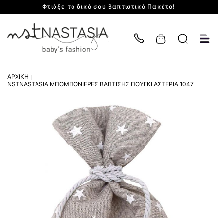
Φτιάξε το δικό σου Βαπτιστικό Πακέτο!
Cart
ΑΡΧΙΚΉ
NSTNASTASIA ΜΠΟΜΠΟΝΙΈΡΕΣ ΒΆΠΤΙΣΗΣ ΠΟΥΓΚΊ ΑΣΤΈΡΙΑ 1047