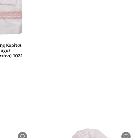
ης Κορίτσι
ουχα/
τόνι) 1031