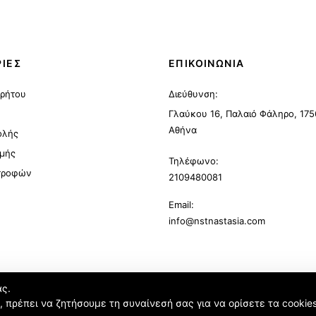
ΙΕΣ
ΕΠΙΚΟΙΝΩΝΙΑ
ρρήτου
Διεύθυνση:
Γλαύκου 16, Παλαιό Φάληρο, 175
Αθήνα
ολής
μής
Τηλέφωνο:
στροφών
2109480081
Email:
info@nstnastasia.com
ας.
ή, πρέπει να ζητήσουμε τη συναίνεσή σας για να ορίσετε τα cookie