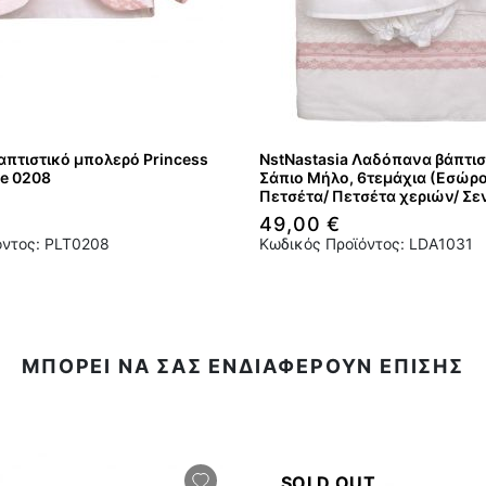
απτιστικό μπολερό Princess
NstNastasia Λαδόπανα βάπτισ
ie 0208
Σάπιο Μήλο, 6τεμάχια (Εσώρ
Πετσέτα/ Πετσέτα χεριών/ Σεν
49,00 €
όντος: PLT0208
Κωδικός Προϊόντος: LDA1031
ΜΠΟΡΕΙ ΝΑ ΣΑΣ ΕΝΔΙΑΦΕΡΟΥΝ ΕΠΙΣΗΣ
SOLD OUT