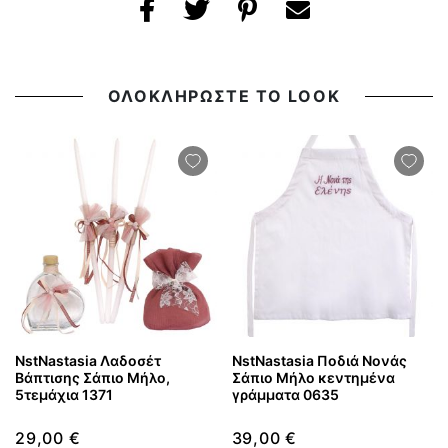
ΟΛΟΚΛΗΡΩΣΤΕ ΤΟ LOOK
NstNastasia Λαδοσέτ
NstNastasia Ποδιά Νονάς
Βάπτισης Σάπιο Μήλο,
Σάπιο Μήλο κεντημένα
5τεμάχια 1371
γράμματα 0635
29,00 €
39,00 €