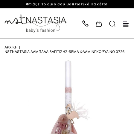
Φτιάξε το δικό σου Βαπτιστικό Πακέτο!
Cart
ΑΡΧΙΚΉ
NSTNASTASIA ΛΑΜΠΆΔΑ ΒΆΠΤΙΣΗΣ ΘΈΜΑ ΦΛΑΜΊΝΓΚΟ ΞΎΛΙΝΟ 0726