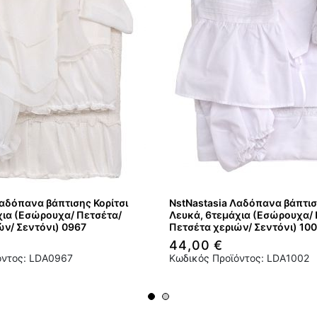
Λαδόπανα βάπτισης Κορίτσι
NstNastasia Λαδόπανα βάπτισ
χια (Εσώρουχα/ Πετσέτα/
Λευκά, 6τεμάχια (Εσώρουχα/ 
ών/ Σεντόνι) 0967
Πετσέτα χεριών/ Σεντόνι) 10
44,00 €
όντος: LDA0967
Κωδικός Προϊόντος: LDA1002