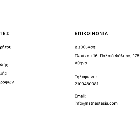
ΙΕΣ
ΕΠΙΚΟΙΝΩΝΙΑ
ρρήτου
Διεύθυνση:
Γλαύκου 16, Παλαιό Φάληρο, 175
Αθήνα
ολής
μής
Τηλέφωνο:
στροφών
2109480081
Email:
info@nstnastasia.com