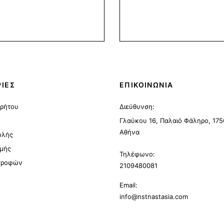
ΙΕΣ
ΕΠΙΚΟΙΝΩΝΙΑ
ρρήτου
Διεύθυνση:
Γλαύκου 16, Παλαιό Φάληρο, 175
Αθήνα
ολής
μής
Τηλέφωνο:
στροφών
2109480081
Email:
info@nstnastasia.com