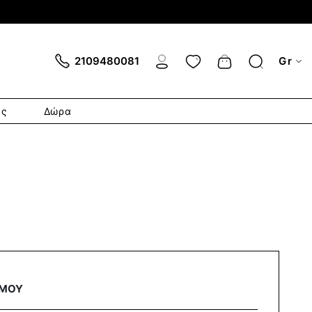
Cart
2109480081
Gr
ες
Δώρα
ΣΜΟΥ