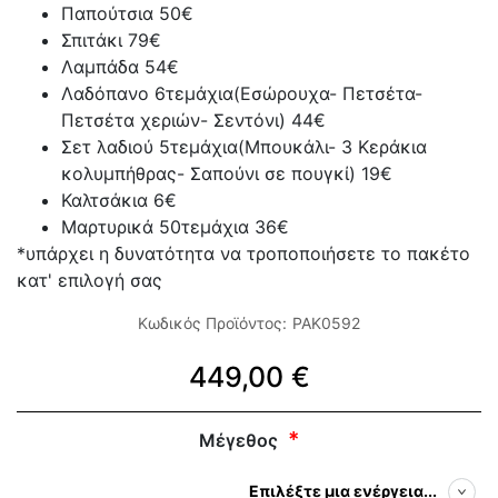
Παπούτσια 50€
Σπιτάκι 79€
Λαμπάδα 54€
Λαδόπανο 6τεμάχια(Εσώρουχα- Πετσέτα-
Πετσέτα χεριών- Σεντόνι) 44€
Σετ λαδιού 5τεμάχια(Μπουκάλι- 3 Κεράκια
κολυμπήθρας- Σαπούνι σε πουγκί) 19€
Καλτσάκια 6€
Μαρτυρικά 50τεμάχια 36€
*υπάρχει η δυνατότητα να τροποποιήσετε το πακέτο
κατ' επιλογή σας
Κωδικός Προϊόντος:
PAK0592
449,00 €
Μέγεθος
Επιλέξτε μια ενέργεια...