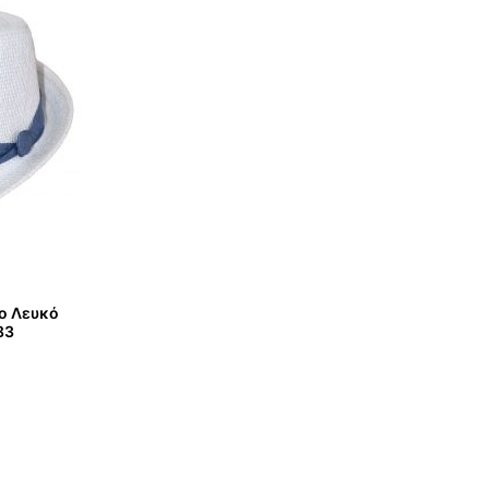
νο Λευκό
83