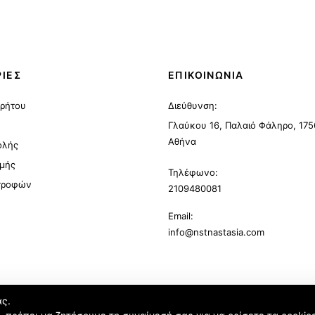
ΙΕΣ
ΕΠΙΚΟΙΝΩΝΙΑ
ρρήτου
Διεύθυνση:
Γλαύκου 16, Παλαιό Φάληρο, 175
Αθήνα
ολής
μής
Τηλέφωνο:
στροφών
2109480081
Email:
info@nstnastasia.com
ας.