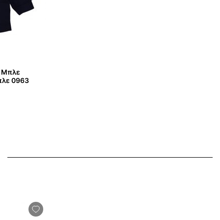
ό Μπλε
πλε 0963