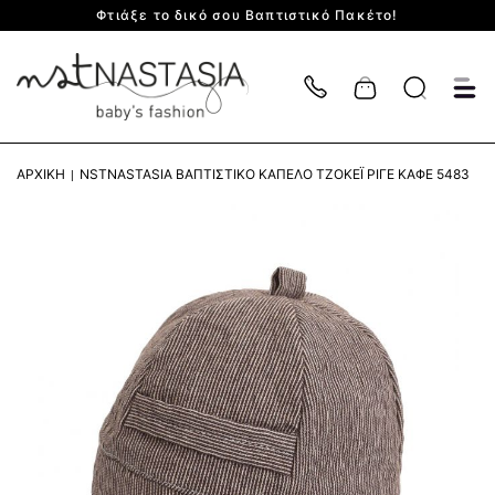
Φτιάξε το δικό σου Βαπτιστικό Πακέτο!
Cart
ΑΡΧΙΚΉ
NSTNASTASIA ΒΑΠΤΙΣΤΙΚΌ KΑΠΈΛΟ ΤΖΌΚΕΪ ΡΙΓΈ ΚΑΦΈ 5483