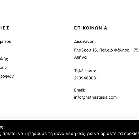
ΙΕΣ
ΕΠΙΚΟΙΝΩΝΙΑ
ρρήτου
Διεύθυνση:
Γλαύκου 16, Παλαιό Φάληρο, 175
Αθήνα
ολής
μής
Τηλέφωνο:
στροφών
2109480081
Email:
info@nstnastasia.com
ας.
ή, πρέπει να ζητήσουμε τη συναίνεσή σας για να ορίσετε τα cookie