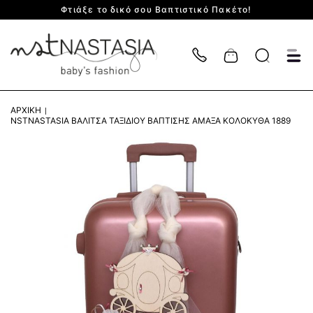
Φτιάξε το δικό σου Βαπτιστικό Πακέτο!
Cart
ΑΡΧΙΚΉ
NSTNASTASIA ΒΑΛΊΤΣΑ ΤΑΞΙΔΙΟΎ ΒΆΠΤΙΣΗΣ ΆΜΑΞΑ ΚΟΛΟΚΎΘΑ 1889