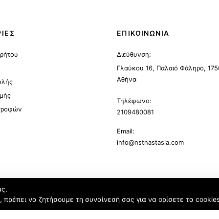
ΙΕΣ
ΕΠΙΚΟΙΝΩΝΙΑ
ρρήτου
Διεύθυνση:
Γλαύκου 16, Παλαιό Φάληρο, 175
Αθήνα
ολής
μής
Τηλέφωνο:
στροφών
2109480081
Email:
info@nstnastasia.com
ας.
ή, πρέπει να ζητήσουμε τη συναίνεσή σας για να ορίσετε τα cookie