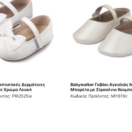
απτιστικές Δερμάτινες
Babywalker Γοβάκι Αγκαλιάς
σε Χρώμα Λευκό
Μπαρέτα με Στρασένιο Κουμπ
όντος: PRI2525w
Κωδικός Προϊόντος: MI1619c