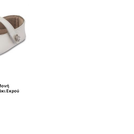
 Μονή
άκι Εκρού