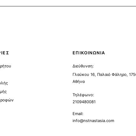
ΙΕΣ
ΕΠΙΚΟΙΝΩΝΙΑ
ρρήτου
Διεύθυνση:
Γλαύκου 16, Παλαιό Φάληρο, 175
Αθήνα
ολής
μής
Τηλέφωνο:
στροφών
2109480081
Email:
info@nstnastasia.com