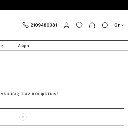
Cart
2109480081
Gr
ες
Δώρα
ς γεύσεις των κουφέτων!