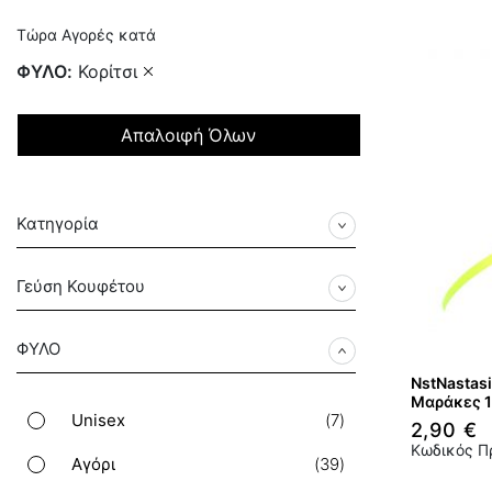
Τώρα Αγορές κατά
ΦΥΛΟ
Κορίτσι
Απαλοιφή Όλων
Κατηγορία
Γεύση Κουφέτου
ΦΥΛΟ
NstNastas
Μαράκες 
στοιχεία
Unisex
7
2,90 €
Κωδικός Π
στοιχεία
Αγόρι
39