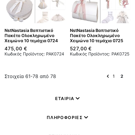
NstNastasia Βαπτιστικό
NstNastasia Βαπτιστικό
Πακέτο Ολοκληρωμένο
Πακέτο Ολοκληρωμένο
Χειμώνα 10 τεμάχια 0724
Χειμώνα 10 τεμάχια 0725
475,00 €
527,00 €
Κωδικός Προϊόντος: PAK0724
Κωδικός Προϊόντος: PAK0725
Στοιχεία
61
-
78
από
78
Σελίδα
Σελίδα
Διαβάζ
Σελίδα
Προηγούμενο
1
2
αυτή
τη
στιγμή
ΕΤΑΙΡΙΑ
τη
σελίδα
ΠΛΗΡΟΦΟΡΙΕΣ