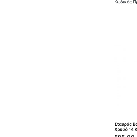
Κωδικός Π
Σταυρός Β
Χρυσό 14 