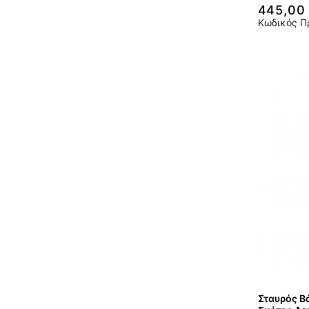
445,00
Κωδικός Π
Σταυρός Βά