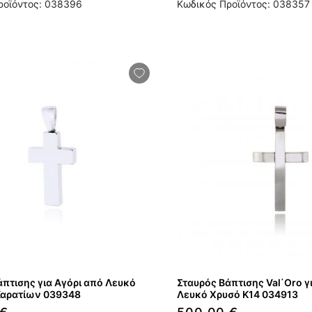
ροϊόντος: 038396
Κωδικός Προϊόντος: 038357
άπτισης για Αγόρι από Λευκό
Σταυρός Βάπτισης Val΄Oro γ
Καρατίων 039348
Λευκό Χρυσό Κ14 034913