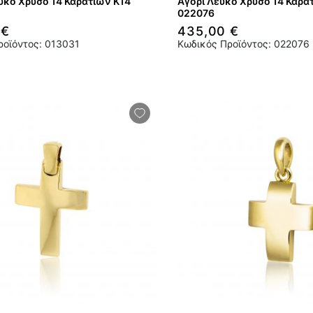
υκό Χρυσό 14 Καρατίων Κ14
Αγόρι Λευκό Χρυσό 14 Καρα
022076
 €
435,00 €
ροϊόντος: 013031
Κωδικός Προϊόντος: 022076