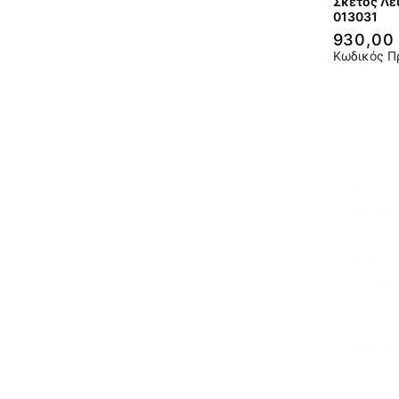
Σκέτος Λε
013031
930,00
Κωδικός Π