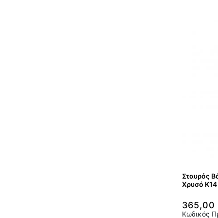
Σταυρός Βά
Χρυσό Κ14
365,00
Κωδικός Π