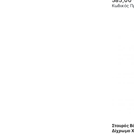
585,00
Κωδικός Π
Σταυρός Βά
Δίχρωμο Χ